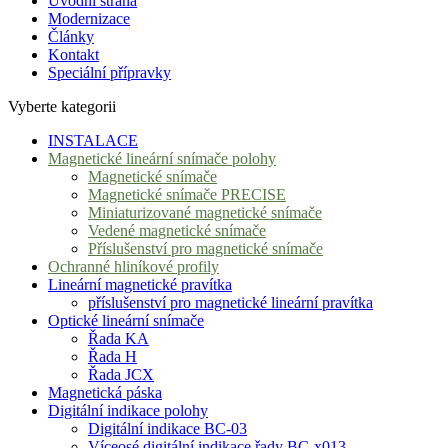
Úvodní strana
Modernizace
Články
Kontakt
Speciální přípravky
Vyberte kategorii
INSTALACE
Magnetické lineární snímače polohy
Magnetické snímače
Magnetické snímače PRECISE
Miniaturizované magnetické snímače
Vedené magnetické snímače
Příslušenství pro magnetické snímače
Ochranné hliníkové profily
Lineární magnetické pravítka
příslušenství pro magnetické lineární pravítka
Optické lineární snímače
Řada KA
Řada H
Řada JCX
Magnetická páska
Digitální indikace polohy
Digitální indikace BC-03
Víceosé digitální indikace řady BC-x013