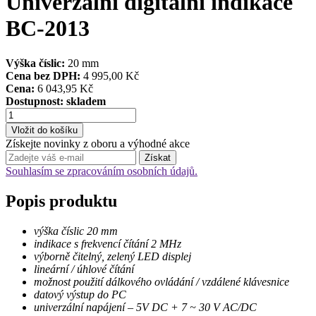
Univerzální digitální indikace
BC-2013
Výška číslic:
20 mm
Cena bez DPH:
4 995,00 Kč
Cena:
6 043,95 Kč
Dostupnost:
skladem
Získejte novinky z oboru a výhodné akce
Souhlasím se zpracováním osobních údajů.
Popis produktu
výška číslic 20 mm
indikace s frekvencí čítání 2 MHz
výborně čitelný, zelený LED displej
lineární / úhlové čítání
možnost použití dálkového ovládání / vzdálené klávesnice
datový výstup do PC
univerzální napájení – 5V DC + 7
~
30 V AC/DC