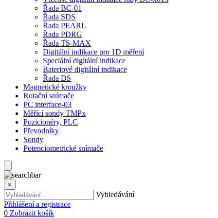
Řada BC-01
Řada SDS
Řada PEARL
Řada PDRG
Řada TS-MAX
Digitální indikace pro 1D měření
Speciální digitální indikace
Bateriové digitální indikace
Řada DS
Magnetické kroužky
Rotační snímače
PC interface-03
Měřící sondy TMPx
Pozicionéry, PLC
Převodníky
Sondy
Potenciometrické snímače
×
Vyhledávání
Přihlášení a registrace
0
Zobrazit košík