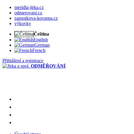
meridla-jirka.cz
odmerovani.cz
zapustkova-kovarna.cz
výkovky
Čeština
English
German
French
Přihlášení a registrace
ODMĚŘOVÁNÍ
meridla-jirka.cz
odmerovani.cz
zapustkova-kovarna.cz
výkovky