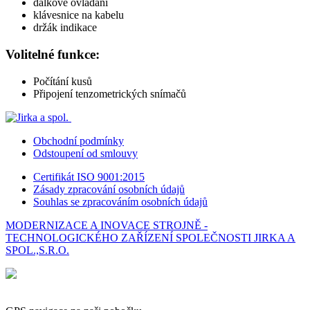
dálkové ovládání
klávesnice na kabelu
držák indikace
Volitelné funkce:
Počítání kusů
Připojení tenzometrických snímačů
Obchodní podmínky
Odstoupení od smlouvy
Certifikát ISO 9001:2015
Zásady zpracování osobních údajů
Souhlas se zpracováním osobních údajů
MODERNIZACE A INOVACE STROJNĚ -
TECHNOLOGICKÉHO ZAŘÍZENÍ SPOLEČNOSTI JIRKA A
SPOL.,S.R.O.