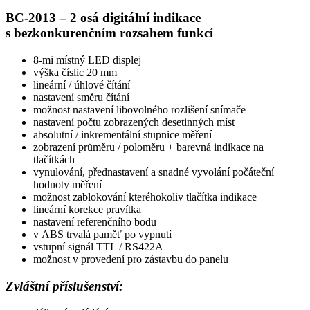
BC-2013 – 2 osá digitální indikace
s bezkonkurenčním rozsahem funkcí
8-mi místný LED displej
výška číslic 20 mm
lineární / úhlové čítání
nastavení směru čítání
možnost nastavení libovolného rozlišení snímače
nastavení počtu zobrazených desetinných míst
absolutní / inkrementální stupnice měření
zobrazení průměru / poloměru + barevná indikace na
tlačítkách
vynulování, přednastavení a snadné vyvolání počáteční
hodnoty měření
možnost zablokování kteréhokoliv tlačítka indikace
lineární korekce pravítka
nastavení referenčního bodu
v ABS trvalá paměť po vypnutí
vstupní signál TTL / RS422A
možnost v provedení pro zástavbu do panelu
Zvláštní příslušenství: