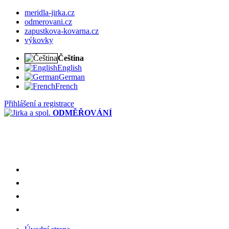
meridla-jirka.cz
odmerovani.cz
zapustkova-kovarna.cz
výkovky
Čeština
English
German
French
Přihlášení a registrace
ODMĚŘOVÁNÍ
meridla-jirka.cz
odmerovani.cz
zapustkova-kovarna.cz
výkovky