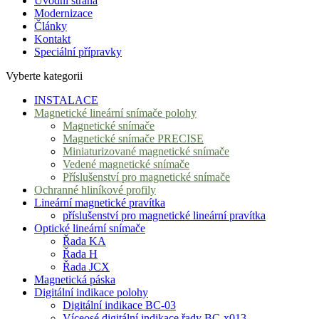
Úvodní strana
Modernizace
Články
Kontakt
Speciální přípravky
Vyberte kategorii
INSTALACE
Magnetické lineární snímače polohy
Magnetické snímače
Magnetické snímače PRECISE
Miniaturizované magnetické snímače
Vedené magnetické snímače
Příslušenství pro magnetické snímače
Ochranné hliníkové profily
Lineární magnetické pravítka
příslušenství pro magnetické lineární pravítka
Optické lineární snímače
Řada KA
Řada H
Řada JCX
Magnetická páska
Digitální indikace polohy
Digitální indikace BC-03
Víceosé digitální indikace řady BC-x013