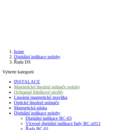
home
Digitální indikace polohy
Řada DS
Vyberte kategorii
INSTALACE
Magnetické lineární snímače polohy
Ochranné hliníkové profily
Lineární magnetické pravítka
Optické lineární snímače
Magnetická páska
Digitální indikace polohy
Digitální indikace BC-03
Víceosé digitální indikace řady BC-x013
Řada BC-01