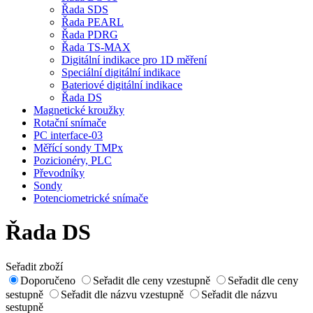
Řada SDS
Řada PEARL
Řada PDRG
Řada TS-MAX
Digitální indikace pro 1D měření
Speciální digitální indikace
Bateriové digitální indikace
Řada DS
Magnetické kroužky
Rotační snímače
PC interface-03
Měřící sondy TMPx
Pozicionéry, PLC
Převodníky
Sondy
Potenciometrické snímače
Řada DS
Seřadit zboží
Doporučeno
Seřadit dle ceny vzestupně
Seřadit dle ceny
sestupně
Seřadit dle názvu vzestupně
Seřadit dle názvu
sestupně