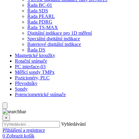
Řada BC-01
Řada SDS
Řada PEARL
Řada PDRG
Řada TS-MAX
Digitální indikace pro 1D měření
Speciální digitální indikace
Bateriové digitální indikace
Řada DS
Magnetické kroužky
Rotační snímače
PC interface-03
Měřící sondy TMPx
Pozicionéry, PLC
Převodníky
Sondy
Potenciometrické snímače
×
Vyhledávání
Přihlášení a registrace
0
Zobrazit košík