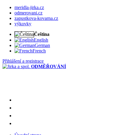
meridla-jirka.cz
odmerovani.cz
zapustkova-kovarna.cz
výkovky
Čeština
English
German
French
Přihlášení a registrace
ODMĚŘOVÁNÍ
meridla-jirka.cz
odmerovani.cz
zapustkova-kovarna.cz
výkovky