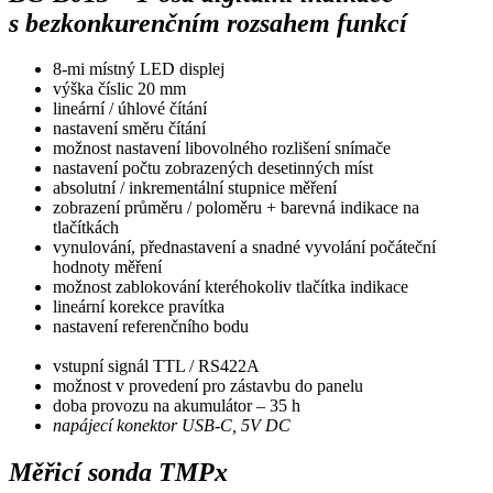
s bezkonkurenčním rozsahem funkcí
8-mi místný LED displej
výška číslic 20 mm
lineární / úhlové čítání
nastavení směru čítání
možnost nastavení libovolného rozlišení snímače
nastavení počtu zobrazených desetinných míst
absolutní / inkrementální stupnice měření
zobrazení průměru / poloměru + barevná indikace na
tlačítkách
vynulování, přednastavení a snadné vyvolání počáteční
hodnoty měření
možnost zablokování kteréhokoliv tlačítka indikace
lineární korekce pravítka
nastavení referenčního bodu
vstupní signál TTL / RS422A
možnost v provedení pro zástavbu do panelu
doba provozu na akumulátor – 35 h
napájecí konektor USB-C, 5V DC
Měřicí sonda TMPx