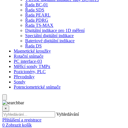
Řada BC-01
Řada SDS
Řada PEARL
Řada PDRG
Řada TS-MAX
Digitální indikace pro 1D měření
Speciální digitální indikace
Bateriové digitální indikace
Řada DS
Magnetické kroužky
Rotační snímače
PC interface-03
Měřící sondy TMPx
Pozicionéry, PLC
Převodníky
Sondy
Potenciometrické snímače
×
Vyhledávání
Přihlášení a registrace
0
Zobrazit košík