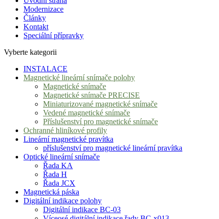
Úvodní strana
Modernizace
Články
Kontakt
Speciální přípravky
Vyberte kategorii
INSTALACE
Magnetické lineární snímače polohy
Magnetické snímače
Magnetické snímače PRECISE
Miniaturizované magnetické snímače
Vedené magnetické snímače
Příslušenství pro magnetické snímače
Ochranné hliníkové profily
Lineární magnetické pravítka
příslušenství pro magnetické lineární pravítka
Optické lineární snímače
Řada KA
Řada H
Řada JCX
Magnetická páska
Digitální indikace polohy
Digitální indikace BC-03
Víceosé digitální indikace řady BC-x013