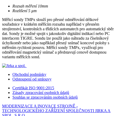
Rozsah měření 10mm
Rozlišení 5 µm
Měřicí sondy TMPx slouží pro přesné odměřování délkové
souřadnice v krátkém měřícím rozsahu například v přesném
strojírenství, kontrolních a třídících automatech pro automatický sběr
dat. Sondy je možné spojit s jakoukoliv digitální indikací nebo PC
interfacem TIGRE. Sondu lze použít jako náhradu za číselníkový
úchylkoměr nebo jako například přesný snímač koncové polohy s
měřením rychlosti posuvu. Měřící sondy TMPx, využívají pro
odměřování magnetický snímač a představují cenově dostupnou
variantu měřících sond.
Obchodní podmínky
Odstoupení od smlouvy
Certifikát ISO 9001:2015
Zásady zpracování osobních údajů
Souhlas se zpracováním osobních údajů
MODERNIZACE A INOVACE STROJNĚ -
TECHNOLOGICKÉHO ZAŘÍZENÍ SPOLEČNOSTI JIRKA A
SPOL.,S.R.O.