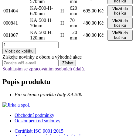
570mm
mm
košíku
KA-500-H-
620
Vložit do
001404
H
695,00 Kč
620mm
mm
košíku
KA-500-H-
70
Vložit do
000841
H
480,00 Kč
70mm
mm
košíku
KA-500-H-
120
Vložit do
001007
H
480,00 Kč
120mm
mm
košíku
Získejte novinky z oboru a výhodné akce
Souhlasím se zpracováním osobních údajů.
Popis produktu
Pro ochranu pravítka řady KA-500
Obchodní podmínky
Odstoupení od smlouvy
Certifikát ISO 9001:2015