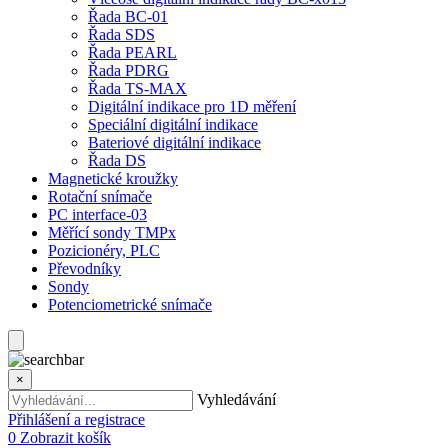
Řada BC-01
Řada SDS
Řada PEARL
Řada PDRG
Řada TS-MAX
Digitální indikace pro 1D měření
Speciální digitální indikace
Bateriové digitální indikace
Řada DS
Magnetické kroužky
Rotační snímače
PC interface-03
Měřící sondy TMPx
Pozicionéry, PLC
Převodníky
Sondy
Potenciometrické snímače
×
Vyhledávání
Přihlášení a registrace
0
Zobrazit košík