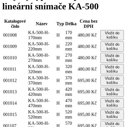
lineární snímače KA-500
Katalogové
Cena bez
Název
Typ
Délka
číslo
DPH
KA-500-H-
170
Vložit do
001008
H
480,00 Kč
170mm
mm
košíku
KA-500-H-
220
Vložit do
001009
H
480,00 Kč
220mm
mm
košíku
KA-500-H-
270
Vložit do
001010
H
480,00 Kč
270mm
mm
košíku
KA-500-H-
320
Vložit do
001011
H
480,00 Kč
320mm
mm
košíku
KA-500-H-
370
Vložit do
001012
H
695,00 Kč
370mm
mm
košíku
KA-500-H-
420
Vložit do
001013
H
695,00 Kč
420mm
mm
košíku
KA-500-H-
470
Vložit do
001014
H
695,00 Kč
470mm
mm
košíku
KA-500-H-
520
Vložit do
001015
H
695,00 Kč
520mm
mm
košíku
KA-500-H-
570
Vložit do
001107
H
695,00 Kč