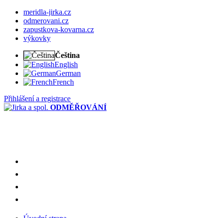
meridla-jirka.cz
odmerovani.cz
zapustkova-kovarna.cz
výkovky
Čeština
English
German
French
Přihlášení a registrace
ODMĚŘOVÁNÍ
meridla-jirka.cz
odmerovani.cz
zapustkova-kovarna.cz
výkovky