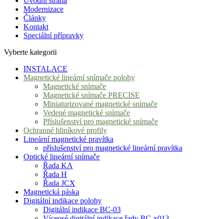
Úvodní strana
Modernizace
Články
Kontakt
Speciální přípravky
Vyberte kategorii
INSTALACE
Magnetické lineární snímače polohy
Magnetické snímače
Magnetické snímače PRECISE
Miniaturizované magnetické snímače
Vedené magnetické snímače
Příslušenství pro magnetické snímače
Ochranné hliníkové profily
Lineární magnetické pravítka
příslušenství pro magnetické lineární pravítka
Optické lineární snímače
Řada KA
Řada H
Řada JCX
Magnetická páska
Digitální indikace polohy
Digitální indikace BC-03
Víceosé digitální indikace řady BC-x013