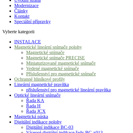
Úvodní strana
Modernizace
Články
Kontakt
Speciální přípravky
Vyberte kategorii
INSTALACE
Magnetické lineární snímače polohy
Magnetické snímače
Magnetické snímače PRECISE
Miniaturizované magnetické snímače
Vedené magnetické snímače
Příslušenství pro magnetické snímače
Ochranné hliníkové profily
Lineární magnetické pravítka
příslušenství pro magnetické lineární pravítka
Optické lineární snímače
Řada KA
Řada H
Řada JCX
Magnetická páska
Digitální indikace polohy
Digitální indikace BC-03
Víceosé digitální indikace řady BC-x013