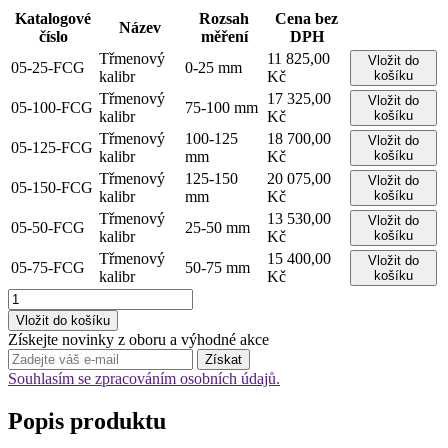
Katalogové
Rozsah
Cena bez
Název
číslo
měření
DPH
Třmenový
11 825,00
Vložit do
05-25-FCG
0-25 mm
kalibr
Kč
košíku
Třmenový
17 325,00
Vložit do
05-100-FCG
75-100 mm
kalibr
Kč
košíku
Třmenový
100-125
18 700,00
Vložit do
05-125-FCG
kalibr
mm
Kč
košíku
Třmenový
125-150
20 075,00
Vložit do
05-150-FCG
kalibr
mm
Kč
košíku
Třmenový
13 530,00
Vložit do
05-50-FCG
25-50 mm
kalibr
Kč
košíku
Třmenový
15 400,00
Vložit do
05-75-FCG
50-75 mm
kalibr
Kč
košíku
Získejte novinky z oboru a výhodné akce
Souhlasím se zpracováním osobních údajů.
Popis produktu