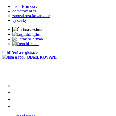
meridla-jirka.cz
odmerovani.cz
zapustkova-kovarna.cz
výkovky
Čeština
English
German
French
Přihlášení a registrace
ODMĚŘOVÁNÍ
meridla-jirka.cz
odmerovani.cz
zapustkova-kovarna.cz
výkovky