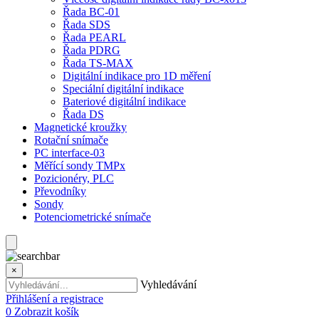
Řada BC-01
Řada SDS
Řada PEARL
Řada PDRG
Řada TS-MAX
Digitální indikace pro 1D měření
Speciální digitální indikace
Bateriové digitální indikace
Řada DS
Magnetické kroužky
Rotační snímače
PC interface-03
Měřící sondy TMPx
Pozicionéry, PLC
Převodníky
Sondy
Potenciometrické snímače
×
Vyhledávání
Přihlášení a registrace
0
Zobrazit košík