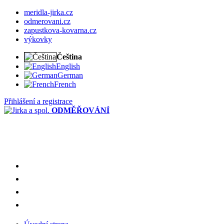
meridla-jirka.cz
odmerovani.cz
zapustkova-kovarna.cz
výkovky
Čeština
English
German
French
Přihlášení a registrace
ODMĚŘOVÁNÍ