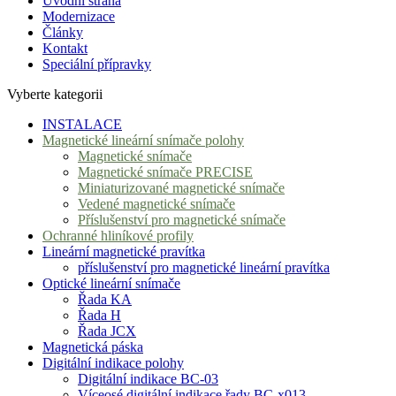
Úvodní strana
Modernizace
Články
Kontakt
Speciální přípravky
Vyberte kategorii
INSTALACE
Magnetické lineární snímače polohy
Magnetické snímače
Magnetické snímače PRECISE
Miniaturizované magnetické snímače
Vedené magnetické snímače
Příslušenství pro magnetické snímače
Ochranné hliníkové profily
Lineární magnetické pravítka
příslušenství pro magnetické lineární pravítka
Optické lineární snímače
Řada KA
Řada H
Řada JCX
Magnetická páska
Digitální indikace polohy
Digitální indikace BC-03
Víceosé digitální indikace řady BC-x013