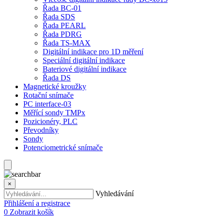
Řada BC-01
Řada SDS
Řada PEARL
Řada PDRG
Řada TS-MAX
Digitální indikace pro 1D měření
Speciální digitální indikace
Bateriové digitální indikace
Řada DS
Magnetické kroužky
Rotační snímače
PC interface-03
Měřící sondy TMPx
Pozicionéry, PLC
Převodníky
Sondy
Potenciometrické snímače
×
Vyhledávání
Přihlášení a registrace
0
Zobrazit košík