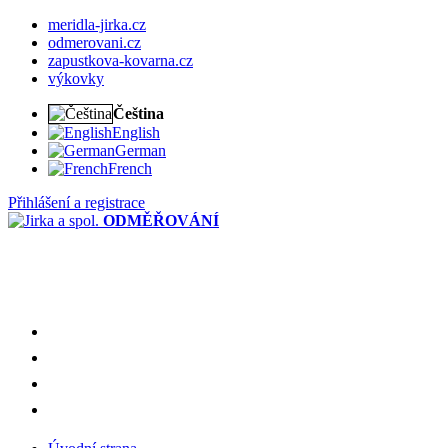
meridla-jirka.cz
odmerovani.cz
zapustkova-kovarna.cz
výkovky
Čeština
English
German
French
Přihlášení a registrace
ODMĚŘOVÁNÍ
meridla-jirka.cz
odmerovani.cz
zapustkova-kovarna.cz
výkovky