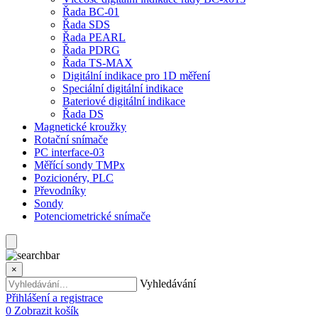
Řada BC-01
Řada SDS
Řada PEARL
Řada PDRG
Řada TS-MAX
Digitální indikace pro 1D měření
Speciální digitální indikace
Bateriové digitální indikace
Řada DS
Magnetické kroužky
Rotační snímače
PC interface-03
Měřící sondy TMPx
Pozicionéry, PLC
Převodníky
Sondy
Potenciometrické snímače
×
Vyhledávání
Přihlášení a registrace
0
Zobrazit košík