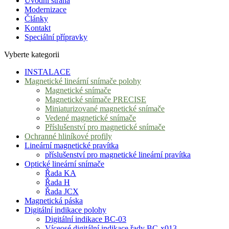
Úvodní strana
Modernizace
Články
Kontakt
Speciální přípravky
Vyberte kategorii
INSTALACE
Magnetické lineární snímače polohy
Magnetické snímače
Magnetické snímače PRECISE
Miniaturizované magnetické snímače
Vedené magnetické snímače
Příslušenství pro magnetické snímače
Ochranné hliníkové profily
Lineární magnetické pravítka
příslušenství pro magnetické lineární pravítka
Optické lineární snímače
Řada KA
Řada H
Řada JCX
Magnetická páska
Digitální indikace polohy
Digitální indikace BC-03
Víceosé digitální indikace řady BC-x013