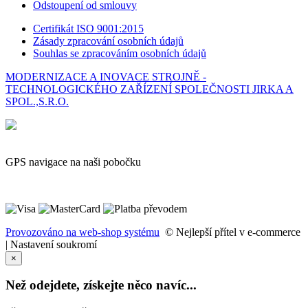
Odstoupení od smlouvy
Certifikát ISO 9001:2015
Zásady zpracování osobních údajů
Souhlas se zpracováním osobních údajů
MODERNIZACE A INOVACE STROJNĚ -
TECHNOLOGICKÉHO ZAŘÍZENÍ SPOLEČNOSTI JIRKA A
SPOL.,S.R.O.
GPS navigace na naši pobočku
Provozováno na web-shop systému
© Nejlepší přítel v e-commerce
|
Nastavení soukromí
×
Než odejdete, získejte něco navíc...