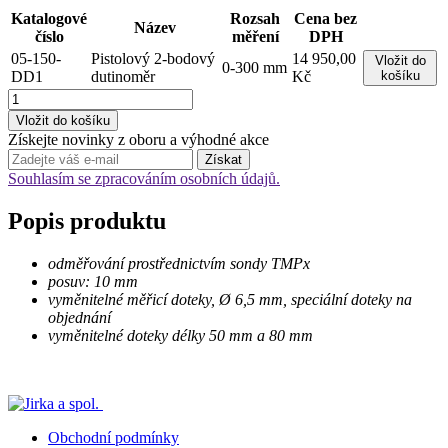
Katalogové
Rozsah
Cena bez
Název
číslo
měření
DPH
05-150-
Pistolový 2-bodový
14 950,00
Vložit do
0-300 mm
DD1
dutinoměr
Kč
košíku
Získejte novinky z oboru a výhodné akce
Souhlasím se zpracováním osobních údajů.
Popis produktu
odměřování prostřednictvím sondy TMPx
posuv: 10 mm
vyměnitelné měřicí doteky, Ø 6,5 mm, speciální doteky na
objednání
vyměnitelné doteky délky 50 mm a 80 mm
Obchodní podmínky